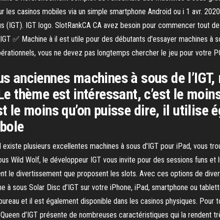
sur les casinos mobiles via un simple smartphone Android ou i 1 avr. 20
us (IGT). IGT logo. SlotRankCA CA avez besoin pour commencer tout de s
 ✅ Machine à il est utile pour des débutants d'essayer machines à so
érationnels, vous ne devez pas longtemps chercher le jeu pour votre P
us anciennes machines à sous de l’IGT, 
 Le thème est intéressant, c’est le moins
st le moins qu’on puisse dire, il utilise
bole
 existe plusieurs excellentes machines à sous d'IGT pour iPad, vous tro
us Wild Wolf, le développeur IGT vous invite pour des sessions funs et l
nt le divertissement que proposent les slots. Avec ces options de diver
e à sous Solar Disc d’IGT sur votre iPhone, iPad, smartphone ou tablette
ureau et il est également disponible dans les casinos physiques. Pour 
ueen d’IGT présente de nombreuses caractéristiques qui la rendent trè