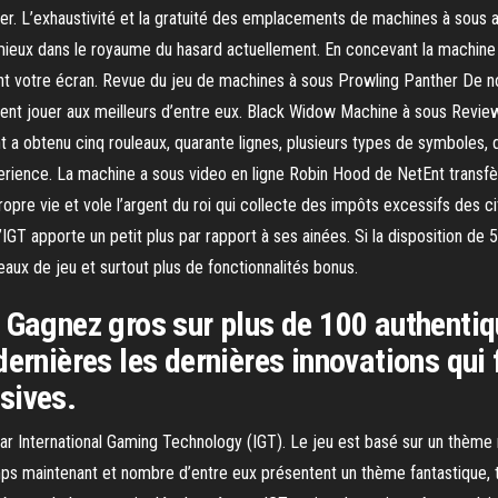
. L’exhaustivité et la gratuité des emplacements de machines à sous act
de mieux dans le royaume du hasard actuellement. En concevant la machin
ant votre écran. Revue du jeu de machines à sous Prowling Panther De no
rent jouer aux meilleurs d’entre eux. Black Widow Machine à sous Revie
 a obtenu cinq rouleaux, quarante lignes, plusieurs types de symboles, d
ience. La machine a sous video en ligne Robin Hood de NetEnt transfèr
re vie et vole l’argent du roi qui collecte des impôts excessifs des ci
GT apporte un petit plus par rapport à ses ainées. Si la disposition de 
eaux de jeu et surtout plus de fonctionnalités bonus.
d Gagnez gros sur plus de 100 authenti
dernières les dernières innovations qui 
sives.
 International Gaming Technology (IGT). Le jeu est basé sur un thème
ps maintenant et nombre d’entre eux présentent un thème fantastique, t