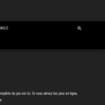
EAGLE
plète du jeu est ici. Si vous aimez les jeux en ligne,
de