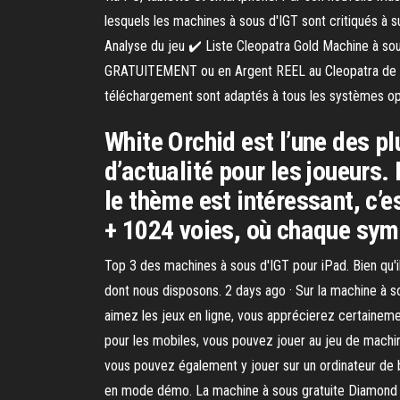
lesquels les machines à sous d'IGT sont critiqués à 
Analyse du jeu ✔️ Liste Cleopatra Gold Machine à so
GRATUITEMENT ou en Argent REEL au Cleopatra de IGT
téléchargement sont adaptés à tous les systèmes op
White Orchid est l’une des pl
d’actualité pour les joueurs.
le thème est intéressant, c’e
+ 1024 voies, où chaque sym
Top 3 des machines à sous d'IGT pour iPad. Bien qu'il
dont nous disposons. 2 days ago · Sur la machine à so
aimez les jeux en ligne, vous apprécierez certaineme
pour les mobiles, vous pouvez jouer au jeu de machin
vous pouvez également y jouer sur un ordinateur de b
en mode démo. La machine à sous gratuite Diamond Q