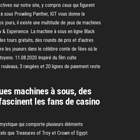
ives sur notre site, y compris ceux qui figurent
e à sous Prowling Panther, IGT vous donne la
s jours, il existe une multitude de jeux de machines
w & Experience. La machine à sous en ligne Black
es tours gratuits, des rounds de prix et d’autres
e les joueurs dans le célèbre conte de fées où le
toyens. 11.08.2020 Inspiré du film culte
5 rouleaux, 3 rangées et 20 lignes de paiement reste
ques machines à sous, des
fascinent les fans de casino
 mystique qui comporte plusieurs éléments
els que Treasures of Troy et Crown of Egypt.