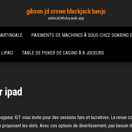
gibson jd crowe blackjack banjo
admiral24fobq.web.app
MARTINGALE
PAIEMENTS DE MACHINES À SOUS CHEZ SOARING 
 LIPAD
TABLE DE POKER DE CASINO À 8 JOUEURS
r ipad
loppeur IGT vous invite pour des sessions funs et lucratives. La revue com
 proposent les slots. Avec ces options de divertissement, pas besoin 