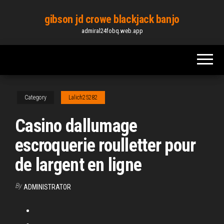
Skip
gibson jd crowe blackjack banjo
to
admiral24fobq.web.app
the
content
Category
Lalich25282
Casino dallumage
escroquerie roulletter pour
de largent en ligne
By
ADMINISTRATOR