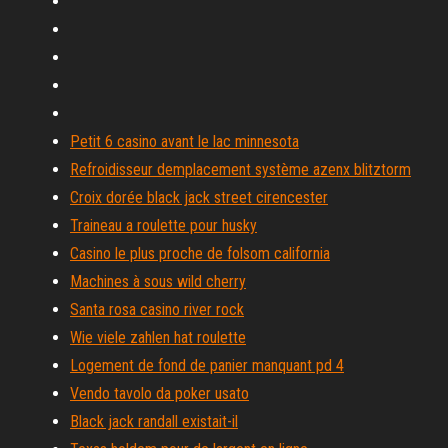
Petit 6 casino avant le lac minnesota
Refroidisseur demplacement système azenx blitztorm
Croix dorée black jack street cirencester
Traineau a roulette pour husky
Casino le plus proche de folsom california
Machines à sous wild cherry
Santa rosa casino river rock
Wie viele zahlen hat roulette
Logement de fond de panier manquant pd 4
Vendo tavolo da poker usato
Black jack randall existait-il