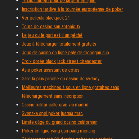
Texas holdem pour de largent en ligne
Inscription tardive à la tournée européenne de poker
Ver pelicula blackjack 21
Tours de casino san antonio tx
Le jeu ou le pari est-il un péché
Jeux à télécharger totalement gratuits
Jeux de casino en ligne paly de mohegan sun
Croix dorée black jack street cirencester
Asie poker assistant de cotes
Gare la plus proche du casino de sydney
Meilleures machines à sous en ligne gratuites sans
téléchargement sans inscription
Casino militar calle gran via madrid
Svenska spel poker jusquà mac
Limite dâge du grand casino californien
Poker en ligne yang gampang menang