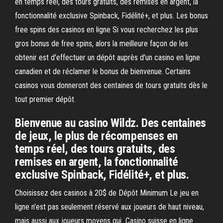
en temps réel, des tours gratuits, des remises en argent, la
fonctionnalité exclusive Spinback, Fidélité+, et plus. Les bonus
free spins des casinos en ligne Si vous recherchez les plus
gros bonus de free spins, alors la meilleure façon de les
obtenir est d'effectuer un dépôt auprès d'un casino en ligne
canadien et de réclamer le bonus de bienvenue. Certains
casinos vous donneront des centaines de tours gratuits dès le
tout premier dépôt.
Bienvenue au casino Wildz. Des centaines
de jeux, le plus de récompenses en
temps réel, des tours gratuits, des
remises en argent, la fonctionnalité
exclusive Spinback, Fidélité+, et plus.
Choisissez des casinos à 20$ de Dépôt Minimum Le jeu en
ligne n'est pas seulement réservé aux joueurs de haut niveau,
mais aussi aux joueurs moyens qui Casino suisse en ligne