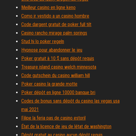
Meilleur casino en ligne keno
Como ir vestido a un casino hombre
Code dargent gratuit de poker full tilt
Casino rancho mirage palm springs
Stud hi lo poker regeln
Hypnose pour abandonner le jeu
Poker gratuit à 10 $ sans dépôt requis
Treasure island casino welch minnesota
Code gutschein du casino william hill
Poker casino la grande motte
Poker dépôt en ligne 10000 banque bri
Codes de bonus sans dépôt du casino las vegas usa
mai 2021
Filipe la feria pas de casino estoril
État de la licence de jeu de létat de washington
Dépôt gratuit au casino aucun dépôt requis